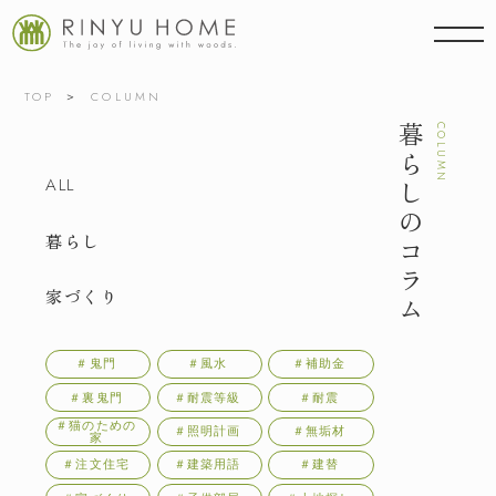
TOP
COLUMN
暮らしのコラム
COLUMN
ALL
暮らし
家づくり
＃鬼門
＃風水
＃補助金
＃裏鬼門
＃耐震等級
＃耐震
＃猫のための
＃照明計画
＃無垢材
家
＃注文住宅
＃建築用語
＃建替