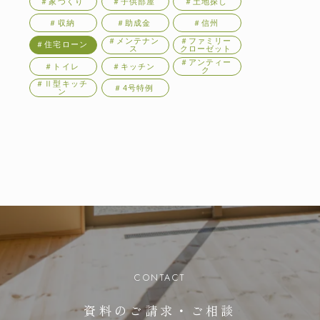
＃家づくり
＃子供部屋
＃土地探し
＃収納
＃助成金
＃信州
＃メンテナン
＃ファミリー
＃住宅ローン
ス
クローゼット
＃アンティー
＃トイレ
＃キッチン
ク
＃Ⅱ型キッチ
＃4号特例
ン
CONTACT
資料のご請求・ご相談