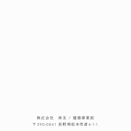
トップ
スタッフ紹介
私たちのこだわり
会社概要・アクセス
施工事例
イベント情報
家づくりの流れ
お知らせ
暮らしのコラム
スタッフブログ
よくある質問
お問い合わせ
株式会社 林友 / 建築事業部
長野県松本市渚
〒390-0841
4-1-1
TEL.
0263-50-7877
株式会社 林友 / 建築事業部
FAX.0263-50-8133
長野県松本市渚
〒390-0841
4-1-1
受付時間
/ 火・水定休
8:00～17:00