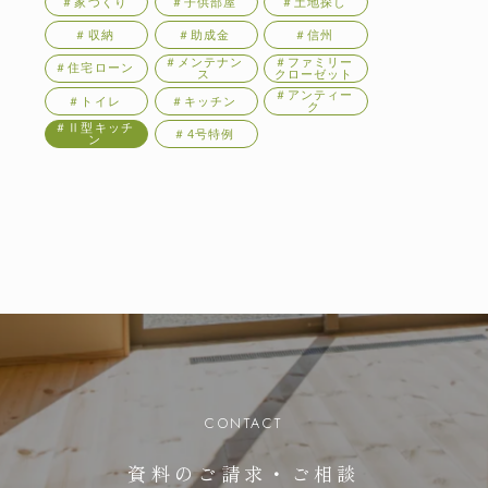
＃家づくり
＃子供部屋
＃土地探し
＃収納
＃助成金
＃信州
＃メンテナン
＃ファミリー
＃住宅ローン
ス
クローゼット
＃アンティー
＃トイレ
＃キッチン
ク
＃Ⅱ型キッチ
＃4号特例
ン
CONTACT
資料のご請求・ご相談