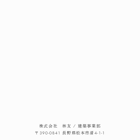
トップ
スタッフ紹介
私たちのこだわり
会社概要・アクセス
施工事例
イベント情報
家づくりの流れ
お知らせ
暮らしのコラム
スタッフブログ
よくある質問
お問い合わせ
株式会社 林友 / 建築事業部
長野県松本市渚
〒390-0841
4-1-1
TEL.
0263-50-7877
株式会社 林友 / 建築事業部
FAX.0263-50-8133
長野県松本市渚
〒390-0841
4-1-1
受付時間
/ 火・水定休
8:00～17:00