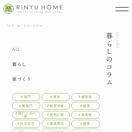
TOP
COLUMN
暮らしのコラム
COLUMN
ALL
暮らし
家づくり
＃鬼門
＃風水
＃補助金
＃裏鬼門
＃耐震等級
＃耐震
＃猫のための
＃照明計画
＃無垢材
家
＃注文住宅
＃建築用語
＃建替