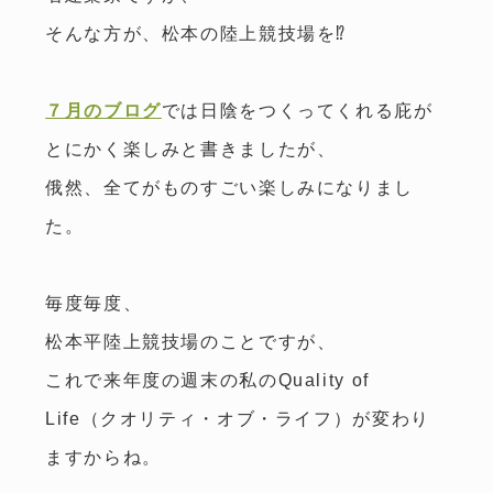
リフォーム・不動産
そんな方が、松本の陸上競技場を⁉
７月のブログ
では日陰をつくってくれる庇が
トップ
スタッフ紹介
とにかく楽しみと書きましたが、
私たちのこだわり
会社概要・アクセス
俄然、全てがものすごい楽しみになりまし
施工事例
イベント情報
た。
家づくりの流れ
お知らせ
暮らしのコラム
スタッフブログ
毎度毎度、
よくある質問
お問い合わせ
松本平陸上競技場のことですが、
これで来年度の週末の私のQuality of
Life（クオリティ・オブ・ライフ）が変わり
株式会社 林友 / 建築事業部
長野県松本市渚
〒390-0841
4-1-1
ますからね。