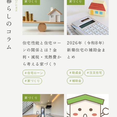
暮らしのコラム
COLUMN
家づくり
家づくり
住宅性能と住宅ロー
2026年（令和8年）
ンの関係とは？金
新築住宅の補助金ま
利・減税・光熱費か
とめ
ら考える家づくり
＃助成金
＃注文住宅
＃住宅ローン
＃補助金
＃家づくり
家づくり