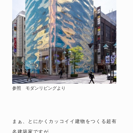
参照 モダンリビングより
まぁ、とにかくカッコイイ建物をつくる超有
松本
CEDAR
注文住宅
COZY
名建築家ですが、