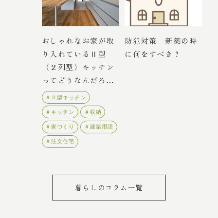
おしゃれなお家が取
防犯対策 新築の時
り入れているⅡ型
に何をすべき？
（２列型）キッチン
ってどうなんだろ
う？
＃Ⅱ型キッチン
＃キッチン
＃収納
＃家づくり
＃建築用語
＃注文住宅
暮らしのコラム一覧