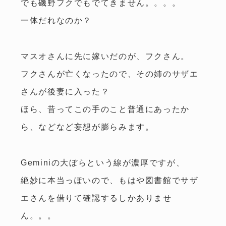
でも磯野フクでもでてきません。。。。
株式会社 林友 / 建築事業部
長野県松本市渚
〒390-0841
4-1-1
一体だれなのか？
TEL.
0263-50-7877
マスオさんに先に嫁いだのが、フクさん。
FAX.0263-50-8133
フクさんが亡くなったので、その姉のサザエ
受付時間
/ 火・水定休
8:00～17:00
さんが後妻に入った？
友達追加
LINE
ほら、昔ってこの手のこと普通にあったか
ら、などなど妄想が膨らみます。
Geminiの大ぼらという線が濃厚ですが、
絶妙に本当っぽいので、もはや図書館でサザ
エさんを借りて確認するしかありませ
ん。。。