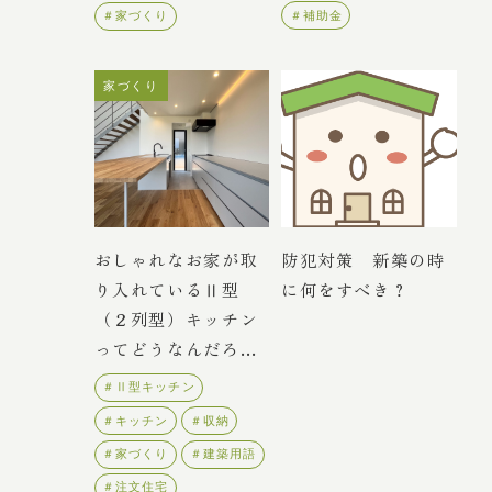
＃補助金
＃家づくり
家づくり
おしゃれなお家が取
防犯対策 新築の時
り入れているⅡ型
に何をすべき？
（２列型）キッチン
ってどうなんだろ
う？
＃Ⅱ型キッチン
＃キッチン
＃収納
＃家づくり
＃建築用語
＃注文住宅