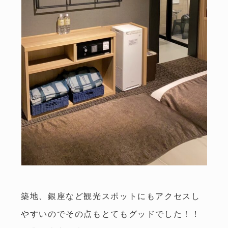
松本
CEDAR
注文住宅
COZY
リフォーム・不動産
トップ
スタッフ紹介
私たちのこだわり
会社概要・アクセス
築地、銀座など観光スポットにもアクセスし
施工事例
イベント情報
やすいのでその点もとてもグッドでした！！
家づくりの流れ
お知らせ