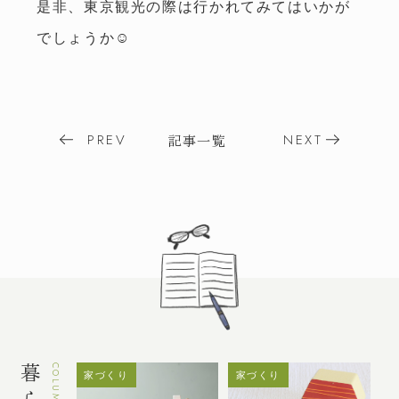
是非、東京観光の際は行かれてみてはいかが
暮らしのコラム
スタッフブログ
でしょうか☺
よくある質問
お問い合わせ
株式会社 林友 / 建築事業部
Post
PREV
NEXT
記事一覧
navigation
長野県松本市渚
〒390-0841
4-1-1
TEL.
0263-50-7877
FAX.0263-50-8133
受付時間
/ 火・水定休
8:00～17:00
友達追加
LINE
COLUMN
家づくり
家づくり