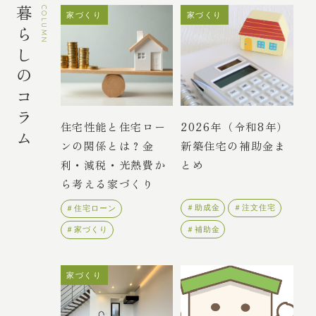
暮らしのコラム
COLUMN
家づくり
家づくり
住宅性能と住宅ロー
2026年（令和8年）
ンの関係とは？金
新築住宅の補助金ま
利・減税・光熱費か
とめ
ら考える家づくり
＃助成金
＃注文住宅
＃住宅ローン
＃補助金
＃家づくり
家づくり