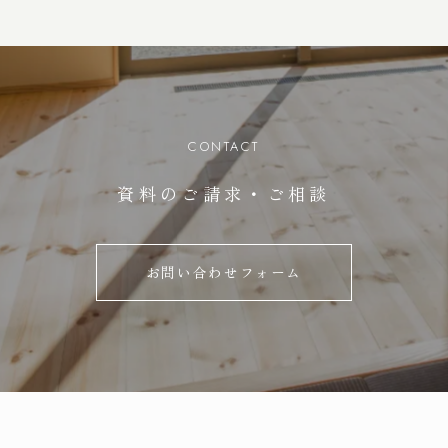
家づくりの流れ
お知らせ
暮らしのコラム
スタッフブログ
よくある質問
お問い合わせ
CONTACT
株式会社 林友 / 建築事業部
資料のご請求・ご相談
長野県松本市渚
〒390-0841
4-1-1
TEL.
0263-50-7877
お問い合わせフォーム
FAX.0263-50-8133
受付時間
/ 火・水定休
8:00～17:00
友達追加
LINE