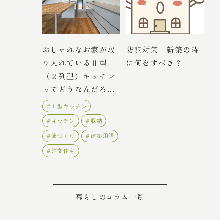
おしゃれなお家が取
防犯対策 新築の時
り入れているⅡ型
に何をすべき？
（２列型）キッチン
ってどうなんだろ
う？
＃Ⅱ型キッチン
松本
CEDAR
注文住宅
COZY
＃キッチン
＃収納
リフォーム・不動産
＃家づくり
＃建築用語
＃注文住宅
トップ
スタッフ紹介
私たちのこだわり
会社概要・アクセス
暮らしのコラム一覧
施工事例
イベント情報