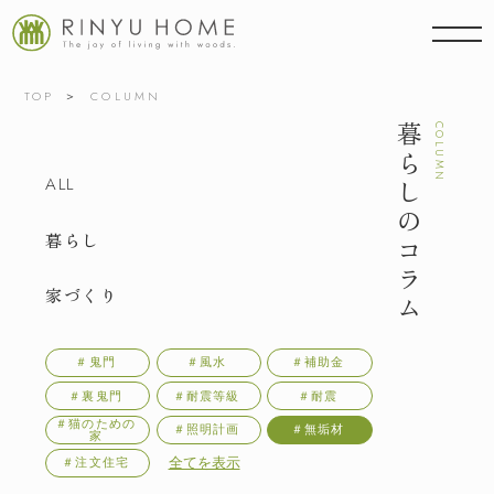
TOP
COLUMN
暮らしのコラム
COLUMN
ALL
暮らし
家づくり
＃鬼門
＃風水
＃補助金
＃裏鬼門
＃耐震等級
＃耐震
＃猫のための
＃照明計画
＃無垢材
家
全てを表示
＃注文住宅