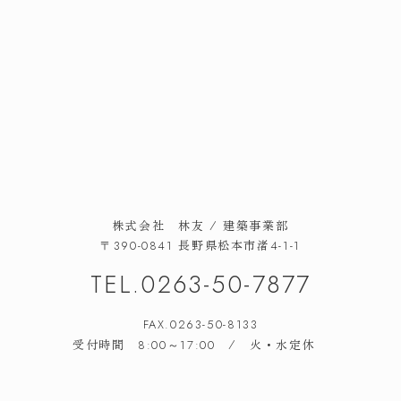
施工事例
イベント情報
家づくりの流れ
お知らせ
暮らしのコラム
スタッフブログ
よくある質問
お問い合わせ
株式会社 林友 / 建築事業部
長野県松本市渚
〒390-0841
4-1-1
株式会社 林友 / 建築事業部
長野県松本市渚
〒390-0841
4-1-1
TEL.
0263-50-7877
TEL.
0263-50-7877
FAX.0263-50-8133
受付時間
/ 火・水定休
8:00～17:00
FAX.0263-50-8133
受付時間
/ 火・水定休
8:00～17:00
友達追加
LINE