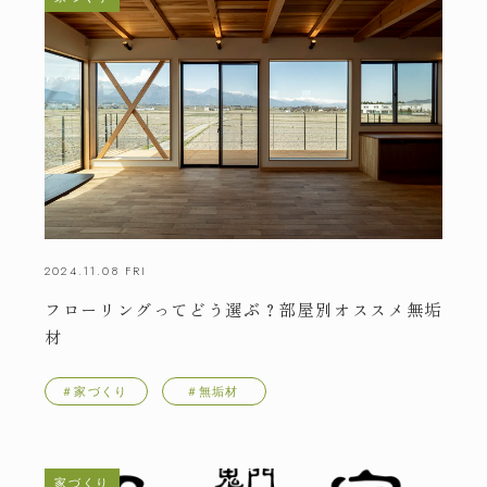
2024.11.08 FRI
フローリングってどう選ぶ？部屋別オススメ無垢
材
＃家づくり
＃無垢材
松本
CEDAR
注文住宅
COZY
リフォーム・不動産
家づくり