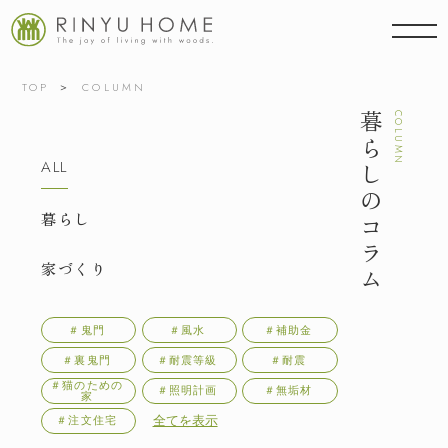
TOP
COLUMN
暮らしのコラム
COLUMN
ALL
暮らし
家づくり
＃鬼門
＃風水
＃補助金
＃裏鬼門
＃耐震等級
＃耐震
＃猫のための
＃照明計画
＃無垢材
家
全てを表示
＃注文住宅