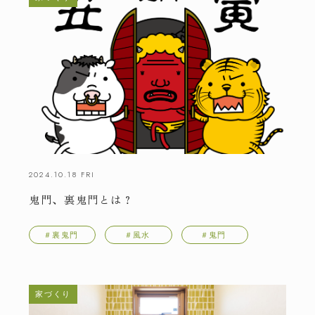
トップ
スタッフ紹介
私たちのこだわり
会社概要・アクセス
施工事例
イベント情報
家づくりの流れ
お知らせ
暮らしのコラム
スタッフブログ
2024.10.18 FRI
よくある質問
お問い合わせ
鬼門、裏鬼門とは？
＃裏鬼門
＃風水
＃鬼門
株式会社 林友 / 建築事業部
長野県松本市渚
〒390-0841
4-1-1
TEL.
0263-50-7877
家づくり