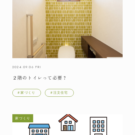
FAX.0263-50-8133
受付時間
/ 火・水定休
8:00～17:00
友達追加
LINE
2024.09.06 FRI
２階のトイレって必要？
＃家づくり
＃注文住宅
家づくり