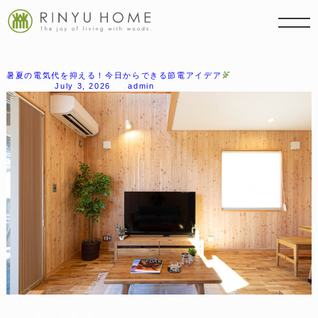
Tag:
快適な暮らし
暑夏の電気代を抑える！今日からできる節電アイデア
Posted on
July 3, 2026
by
admin
こんにちわ、鈴木です⚘⠜