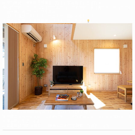
今年の夏は、例年以上の暑さになると言われていますね☀︎
暑い日が続くと、気になるのがエアコンの電気代…暑い夏でも、おうちの中
では快適に過ごしたいですよね。
「涼しく過ごしたいけど、できるだけ節約もしたい！」
今日からすぐにできる節電のコツをご紹介します
① エアコンは短時間ならつけっぱなしがおすすめ！
短時間のお出かけなら、こまめにオン・オフするより、そのまま運転した方
が省エネになることも。
設定温度は28℃を目安に、体感に合わせて調整してみましょう！