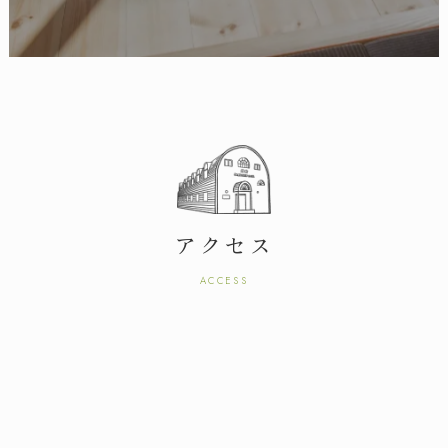
株式会社 林友 / 建築事業部
長野県松本市渚
〒390-0841
4-1-1
TEL.
0263-50-7877
FAX.0263-50-8133
受付時間
/ 火・水定休
8:00～17:00
友達追加
LINE
アクセス
ACCESS