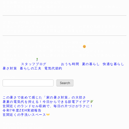
②扇風機やサーキュレーターを活用！
冷たい空気をお部屋全体に循環させることで、体感温度がぐっと快適に♪
エアコンとの併用がおすすめです。
③ 窓からの日差しをカット！
遮熱カーテンやブラインドを閉めるだけでも、お部屋の温度上昇を抑えるこ
とができます。西日が入るお部屋は特に効果を感じやすいですよ！
以前紹介しました、エアコンのフィルター掃除も節電につながります⟡₊ 気
づいたときにサッとお手入れしてみてくださいね
毎日のちょっとした工夫が、夏の快適さと節約につながります。
今年の夏も、無理なく上手に暑さ対策をして、家族みんなで快適なおうち時
間を過ごしましょう
Posted in
スタッフブログ
Tagged
おうち時間
,
夏の暮らし
,
快適な暮らし
,
暑さ対策
,
暮らしの工夫
,
電気代節約
Search
Search
Recent Posts
この暑さで改めて感じた「家の暑さ対策」の大切さ
暑夏の電気代を抑える！今日からできる節電アイデア
玄関近くのランドセル収納で、毎日の片づけがラクに！
令和7年度ZEH実績報告
玄関近くの手洗いスペース
Recent Comments
No comments to show.